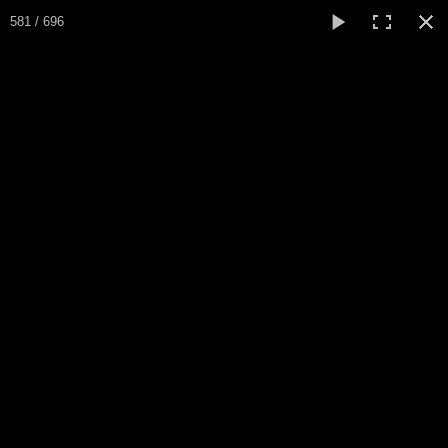
581 / 696
ARSA
Asociación Radioaficionados Santo Ángel del CNP
Inicio
Que es la ARSA
Bases diploma
Álbum fotos entregas
Hacerse socio
Log diploma en Pdf
Fotos
▼
Sistemas Digitales