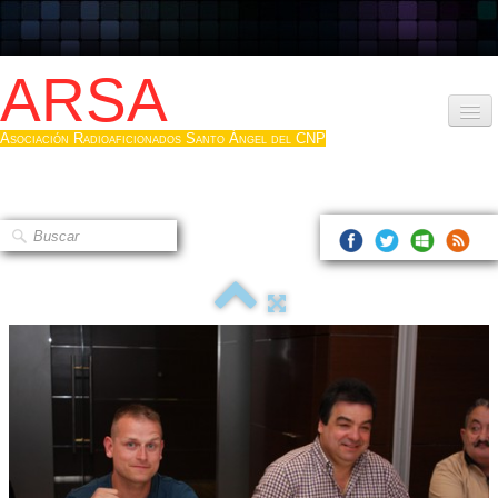
ARSA
Asociación Radioaficionados Santo Ángel del CNP
Inicio
Que es la ARSA
Bases diploma
Hacerse socio
Log diploma en Pdf
Fotos
▼
Sistemas Digitales