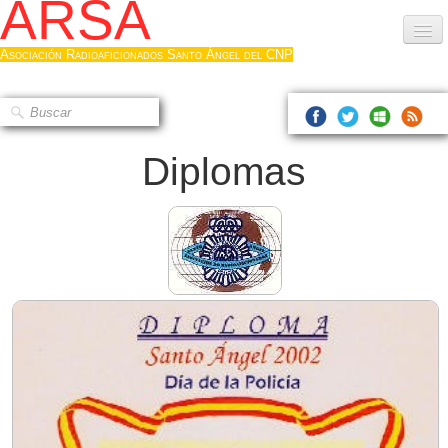
ARSA
Asociación Radioaficionados Santo Ángel del CNP
Inicio
Que es la ARSA
Diplomas
Bases diploma
Hacerse socio
Log diploma en Pdf
Fotos
▼
Sistemas Digitales
Noticias de interés
Contacto