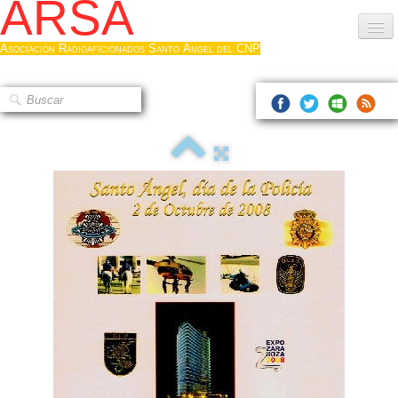
ARSA
Asociación Radioaficionados Santo Ángel del CNP
Inicio
Que es la ARSA
Bases diploma
Hacerse socio
Log diploma en Pdf
Fotos
▼
Sistemas Digitales
Noticias de interés
Contacto