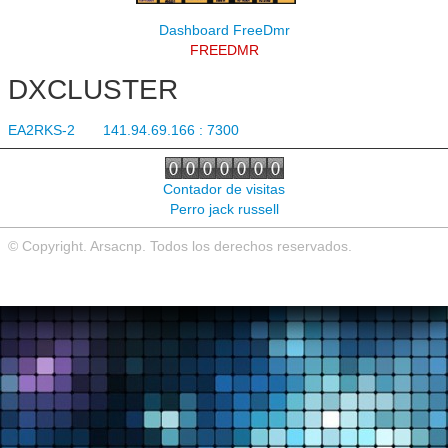
Noticias de interés
Dashboard FreeDmr
FREEDMR
Contacto
DXCLUSTER
EA2RKS-2 141.94.69.166 : 7300
Contador de visitas
Perro jack russell
© Copyright. Arsacnp. Todos los derechos reservados.