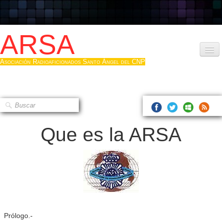
ARSA
Asociación Radioaficionados Santo Ángel del CNP
Inicio
Que es la ARSA
Bases diploma
Que es la ARSA
Hacerse socio
Log diploma en Pdf
Fotos
▼
Sistemas Digitales
Prólogo.-