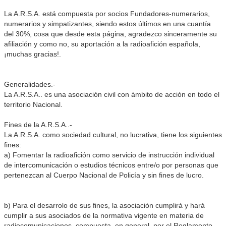
Noticias de interés
La A.R.S.A. está compuesta por socios Fundadores-numerarios,
numerarios y simpatizantes, siendo estos últimos en una cuantía
Contacto
del 30%, cosa que desde esta página, agradezco sinceramente su
afiliación y como no, su aportación a la radioafición española,
¡muchas gracias!.
Generalidades.-
La A.R.S.A.. es una asociación civil con ámbito de acción en todo el
territorio Nacional.
Fines de la A.R.S.A..-
La A.R.S.A. como sociedad cultural, no lucrativa, tiene los siguientes
fines:
a) Fomentar la radioafición como servicio de instrucción individual
de intercomunicación o estudios técnicos entre/o por personas que
pertenezcan al Cuerpo Nacional de Policía y sin fines de lucro.
b) Para el desarrolo de sus fines, la asociación cumplirá y hará
cumplir a sus asociados de la normativa vigente en materia de
radiocomunicaciones, compuesta, en general, por el Reglamento