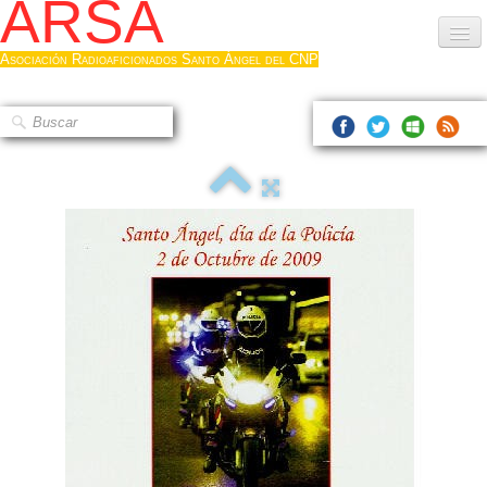
ARSA
Asociación Radioaficionados Santo Ángel del CNP
Inicio
Que es la ARSA
Bases diploma
Hacerse socio
Log diploma en Pdf
Fotos
▼
Sistemas Digitales
Noticias de interés
Contacto