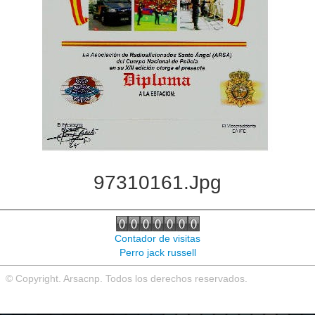
97310161.jpg
Contador de visitas
Perro jack russell
© Copyright. Arsacnp. Todos los derechos reservados.