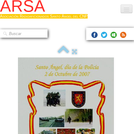
ARSA
Asociación Radioaficionados Santo Ángel del CNP
Inicio
Que es la ARSA
Bases diploma
Hacerse socio
Log diploma en Pdf
Fotos
▼
Sistemas Digitales
Noticias de interés
Contacto