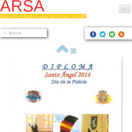
ARSA
Asociación Radioaficionados Santo Ángel del CNP
Inicio
Que es la ARSA
Bases diploma
Hacerse socio
Log diploma en Pdf
Fotos
▼
Sistemas Digitales
Noticias de interés
Contacto