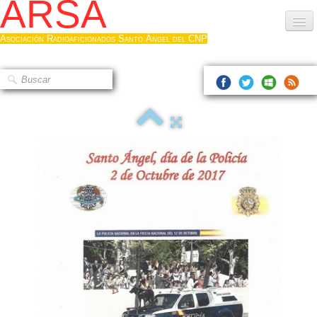
ARSA
Asociación Radioaficionados Santo Ángel del CNP
Inicio
Que es la ARSA
Bases diploma
Hacerse socio
Log diploma en Pdf
Fotos
▼
Sistemas Digitales
Noticias de interés
Contacto