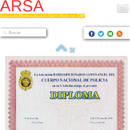
ARSA
Asociación Radioaficionados Santo Ángel del CNP
Inicio
Que es la ARSA
Bases diploma
Hacerse socio
Log diploma en Pdf
Fotos
▼
Sistemas Digitales
Noticias de interés
Contacto