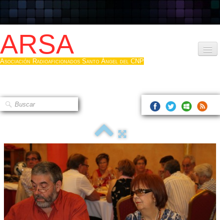
ARSA
Asociación Radioaficionados Santo Ángel del CNP
Inicio
Que es la ARSA
Bases diploma
Hacerse socio
Log diploma en Pdf
Fotos
▼
Sistemas Digitales