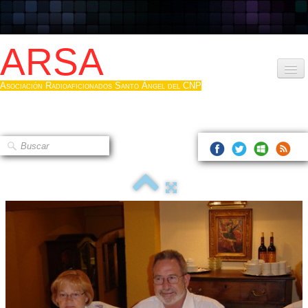
ARSA
Asociación Radioaficionados Santo Ángel del CNP
Inicio
Que es la ARSA
Bases diploma
Hacerse socio
Log diploma en Pdf
Fotos
▼
Sistemas Digitales