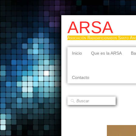
ARSA
Asociación Radioaficionados Santo Án
Inicio
Que es la ARSA
Ba
Contacto