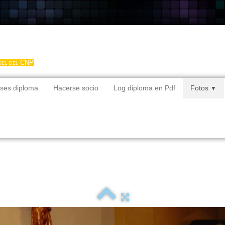
gel del CNP
ses diploma
Hacerse socio
Log diploma en Pdf
Fotos
▼