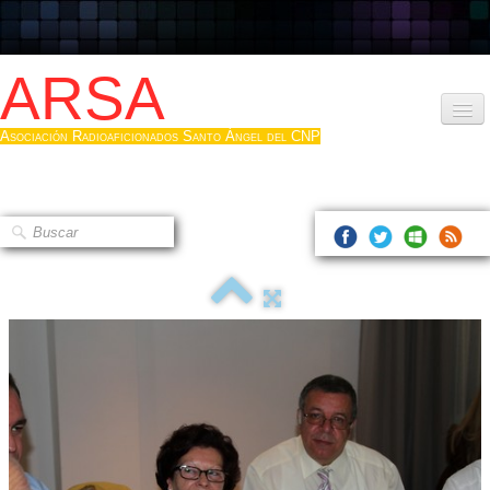
ARSA
Asociación Radioaficionados Santo Ángel del CNP
Inicio
Que es la ARSA
Bases diploma
Hacerse socio
Log diploma en Pdf
Fotos
▼
Sistemas Digitales