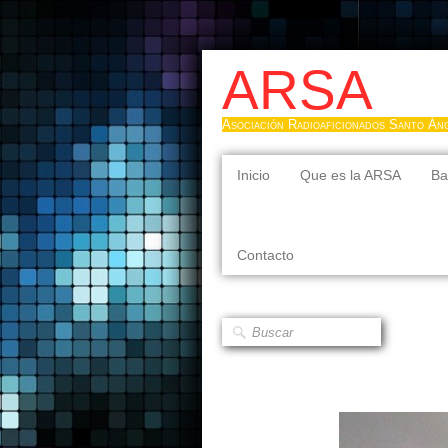
ARSA
Asociación Radioaficionados Santo Án
Inicio
Que es la ARSA
Ba
Contacto