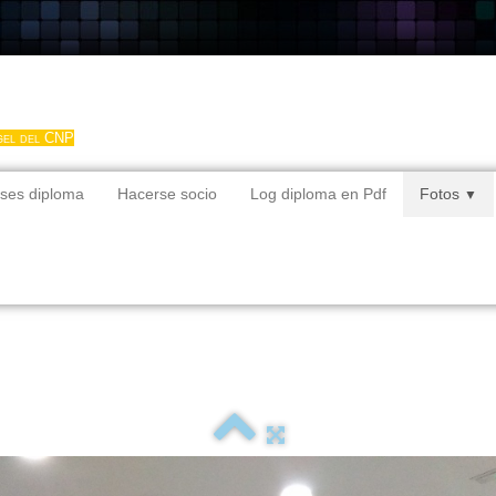
gel del CNP
ses diploma
Hacerse socio
Log diploma en Pdf
Fotos
▼