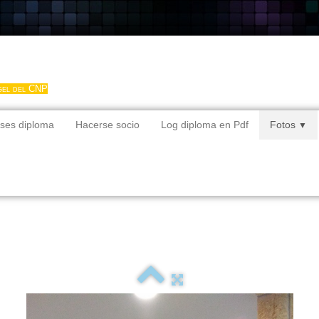
gel del CNP
ses diploma
Hacerse socio
Log diploma en Pdf
Fotos
▼