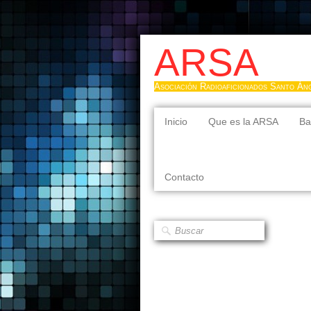
ARSA
Asociación Radioaficionados Santo Án
Inicio
Que es la ARSA
Ba
Contacto