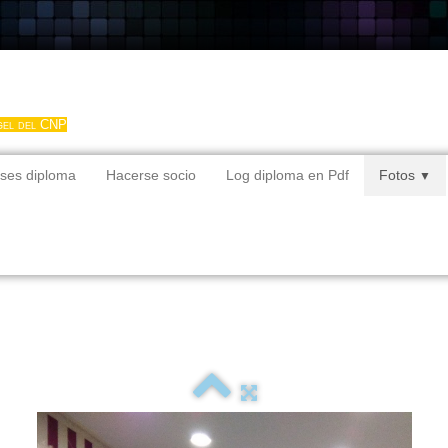
gel del CNP
ses diploma
Hacerse socio
Log diploma en Pdf
Fotos
▼