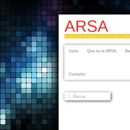
ARSA
Asociación Radioaficionados Santo Án
Inicio
Que es la ARSA
Ba
Contacto