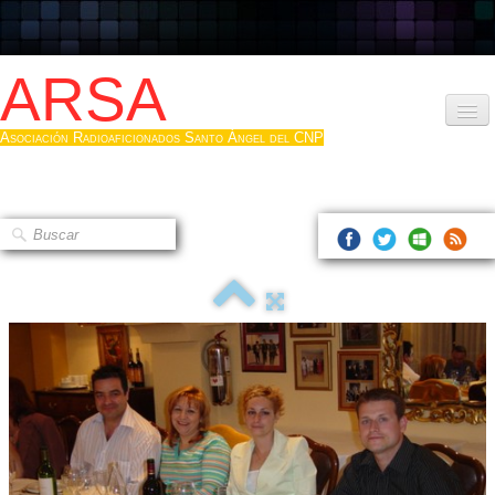
ARSA
Asociación Radioaficionados Santo Ángel del CNP
Inicio
Que es la ARSA
Bases diploma
Hacerse socio
Log diploma en Pdf
Fotos
▼
Sistemas Digitales