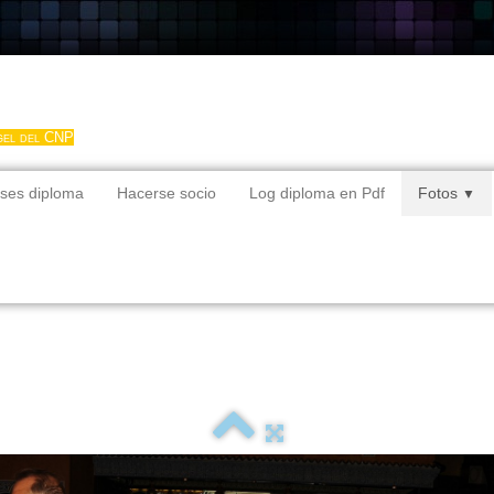
gel del CNP
ses diploma
Hacerse socio
Log diploma en Pdf
Fotos
▼