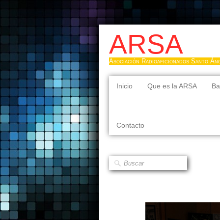
ARSA
Asociación Radioaficionados Santo Án
Inicio
Que es la ARSA
Ba
Contacto