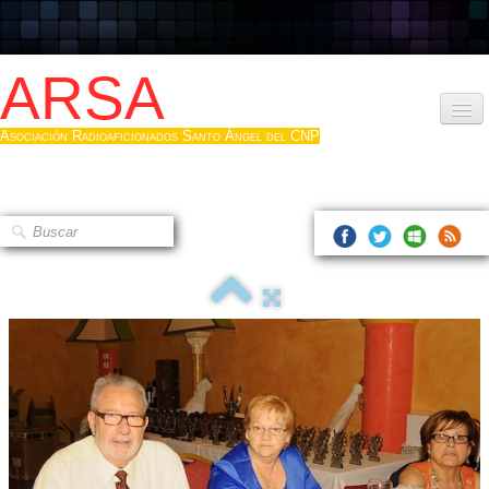
ARSA
Asociación Radioaficionados Santo Ángel del CNP
Inicio
Que es la ARSA
Bases diploma
Hacerse socio
Log diploma en Pdf
Fotos
▼
Sistemas Digitales