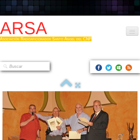
ARSA
Asociación Radioaficionados Santo Ángel del CNP
Inicio
Que es la ARSA
Bases diploma
Hacerse socio
Log diploma en Pdf
Fotos
▼
Sistemas Digitales