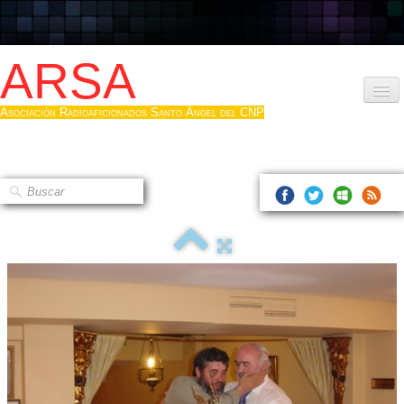
ARSA
Asociación Radioaficionados Santo Ángel del CNP
Inicio
Que es la ARSA
Bases diploma
Hacerse socio
Log diploma en Pdf
Fotos
▼
Sistemas Digitales