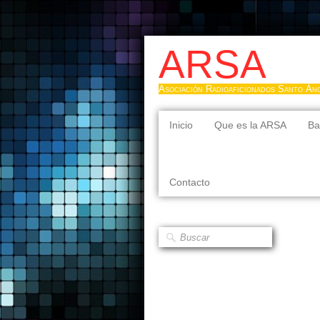
ARSA
Asociación Radioaficionados Santo Án
Inicio
Que es la ARSA
Ba
Contacto