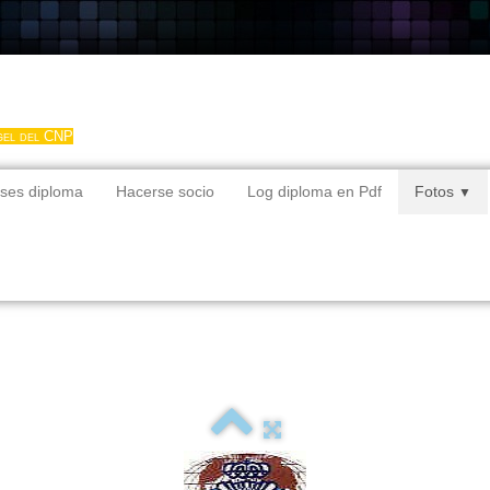
gel del CNP
ses diploma
Hacerse socio
Log diploma en Pdf
Fotos
▼