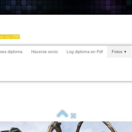
gel del CNP
ses diploma
Hacerse socio
Log diploma en Pdf
Fotos
▼