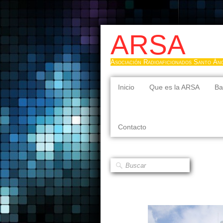
ARSA
Asociación Radioaficionados Santo Án
Inicio
Que es la ARSA
Ba
Contacto