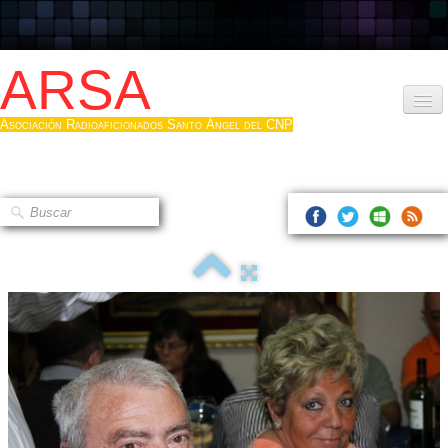
ARSA
Asociación Radioaficionados Santo Ángel del CNP
Inicio
Que es la ARSA
Bases diploma
Hacerse socio
Log diploma en Pdf
Fotos
▼
Sistemas Digitales