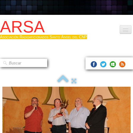
ARSA
Asociación Radioaficionados Santo Ángel del CNP
Inicio
Que es la ARSA
Bases diploma
Hacerse socio
Log diploma en Pdf
Fotos
▼
Sistemas Digitales