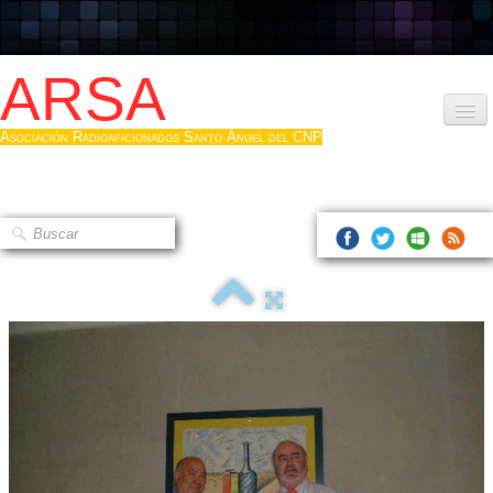
ARSA
Asociación Radioaficionados Santo Ángel del CNP
Inicio
Que es la ARSA
Bases diploma
Hacerse socio
Log diploma en Pdf
Fotos
▼
Sistemas Digitales