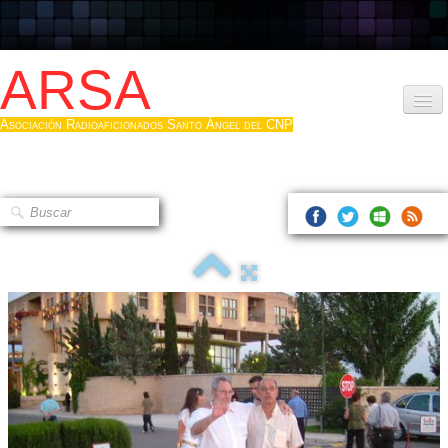
ARSA
Asociación Radioaficionados Santo Ángel del CNP
Inicio
Que es la ARSA
Bases diploma
Hacerse socio
Log diploma en Pdf
Fotos
▼
Sistemas Digitales