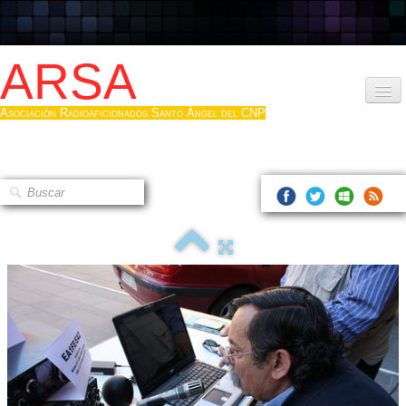
ARSA
Asociación Radioaficionados Santo Ángel del CNP
Inicio
Que es la ARSA
Bases diploma
Hacerse socio
Log diploma en Pdf
Fotos
▼
Sistemas Digitales