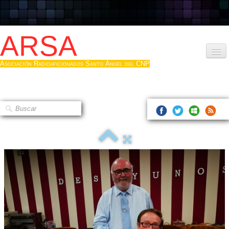
ARSA
Asociación Radioaficionados Santo Ángel del CNP
Inicio
Que es la ARSA
Bases diploma
Hacerse socio
Log diploma en Pdf
Fotos
▼
Sistemas Digitales