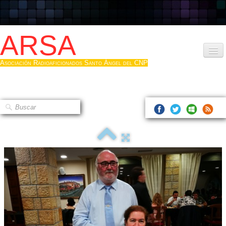
ARSA
Asociación Radioaficionados Santo Ángel del CNP
Inicio
Que es la ARSA
Bases diploma
Hacerse socio
Log diploma en Pdf
Fotos
▼
Sistemas Digitales