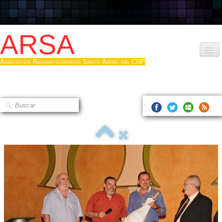
ARSA
Asociación Radioaficionados Santo Ángel del CNP
Inicio
Que es la ARSA
Bases diploma
Hacerse socio
Log diploma en Pdf
Fotos
▼
Sistemas Digitales