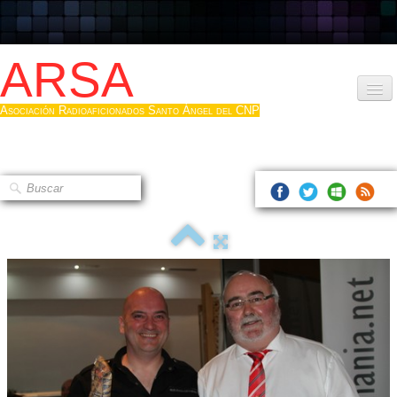
ARSA
Asociación Radioaficionados Santo Ángel del CNP
Inicio
Que es la ARSA
Bases diploma
Hacerse socio
Log diploma en Pdf
Fotos
▼
Sistemas Digitales