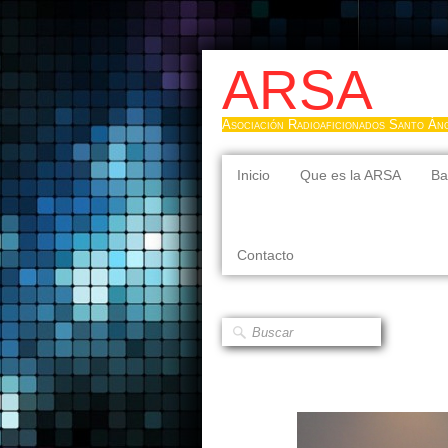
ARSA
Asociación Radioaficionados Santo Án
Inicio
Que es la ARSA
Ba
Contacto