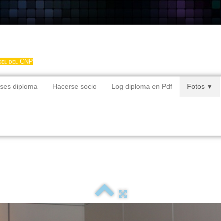
gel del CNP
ses diploma
Hacerse socio
Log diploma en Pdf
Fotos
▼