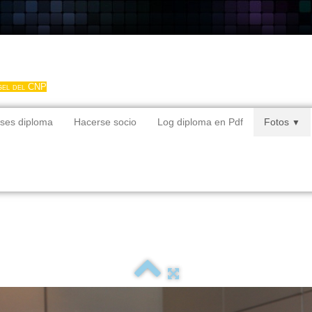
gel del CNP
ses diploma
Hacerse socio
Log diploma en Pdf
Fotos
▼