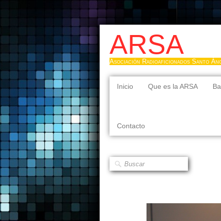
ARSA
Asociación Radioaficionados Santo Án
Inicio
Que es la ARSA
Ba
Contacto