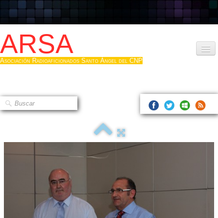
ARSA
Asociación Radioaficionados Santo Ángel del CNP
Inicio
Que es la ARSA
Bases diploma
Hacerse socio
Log diploma en Pdf
Fotos
▼
Sistemas Digitales