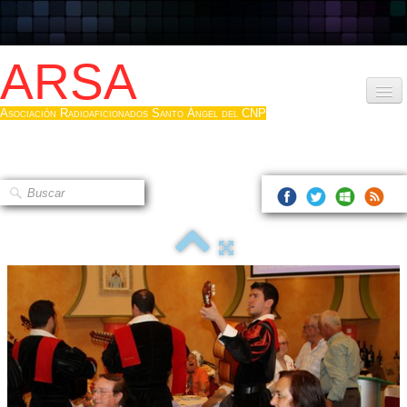
ARSA
Asociación Radioaficionados Santo Ángel del CNP
Inicio
Que es la ARSA
Bases diploma
Hacerse socio
Log diploma en Pdf
Fotos
▼
Sistemas Digitales