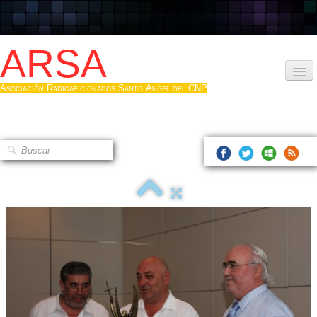
ARSA
Asociación Radioaficionados Santo Ángel del CNP
Inicio
Que es la ARSA
Bases diploma
Hacerse socio
Log diploma en Pdf
Fotos
▼
Sistemas Digitales