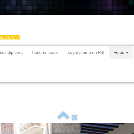
gel del CNP
ses diploma
Hacerse socio
Log diploma en Pdf
Fotos
▼