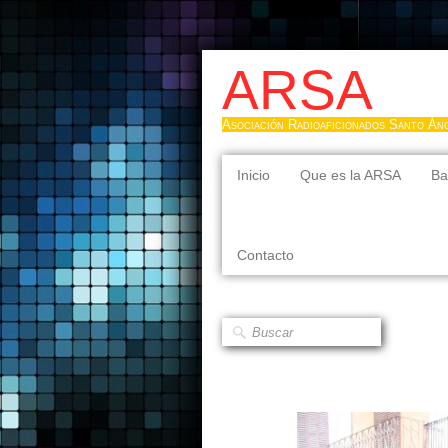
ARSA
Asociación Radioaficionados Santo Án
Inicio
Que es la ARSA
Ba
Contacto