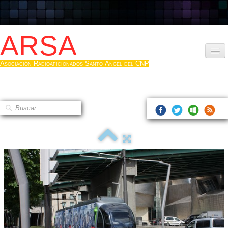
ARSA
Asociación Radioaficionados Santo Ángel del CNP
Inicio
Que es la ARSA
Bases diploma
Hacerse socio
Log diploma en Pdf
Fotos
▼
Sistemas Digitales