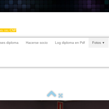
gel del CNP
ses diploma
Hacerse socio
Log diploma en Pdf
Fotos
▼