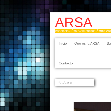
ARSA
Asociación Radioaficionados Santo Án
Inicio
Que es la ARSA
Ba
Contacto