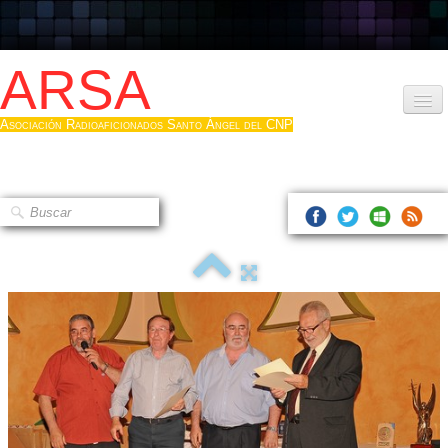
ARSA
Asociación Radioaficionados Santo Ángel del CNP
Inicio
Que es la ARSA
Bases diploma
Hacerse socio
Log diploma en Pdf
Fotos
▼
Sistemas Digitales