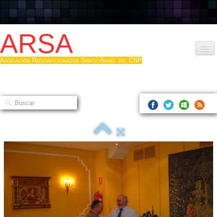
ARSA
Asociación Radioaficionados Santo Ángel del CNP
Inicio
Que es la ARSA
Bases diploma
Hacerse socio
Log diploma en Pdf
Fotos
▼
Sistemas Digitales