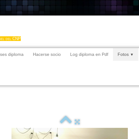
gel del CNP
ses diploma
Hacerse socio
Log diploma en Pdf
Fotos
▼