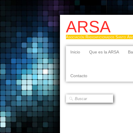
ARSA
Asociación Radioaficionados Santo Án
Inicio
Que es la ARSA
Ba
Contacto