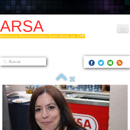
ARSA
Asociación Radioaficionados Santo Ángel del CNP
Inicio
Que es la ARSA
Bases diploma
Hacerse socio
Log diploma en Pdf
Fotos
▼
Sistemas Digitales