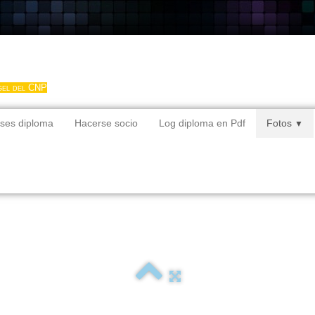
gel del CNP
ses diploma
Hacerse socio
Log diploma en Pdf
Fotos
▼