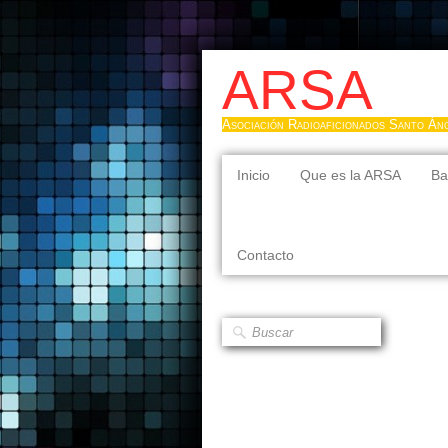
ARSA
Asociación Radioaficionados Santo Án
Inicio
Que es la ARSA
Ba
Contacto