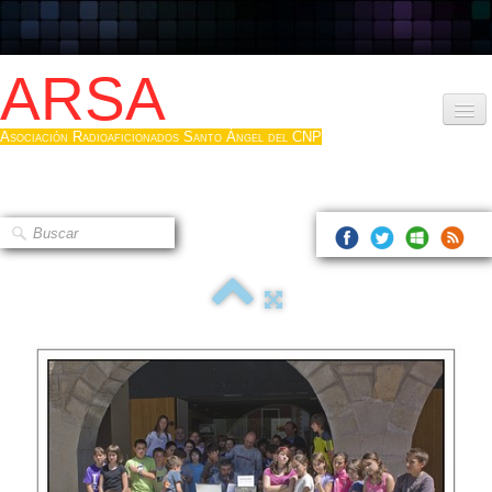
ARSA
Asociación Radioaficionados Santo Ángel del CNP
Inicio
Que es la ARSA
Bases diploma
Hacerse socio
Log diploma en Pdf
Fotos
▼
Sistemas Digitales