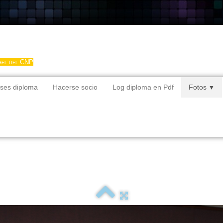
gel del CNP
ses diploma
Hacerse socio
Log diploma en Pdf
Fotos
▼