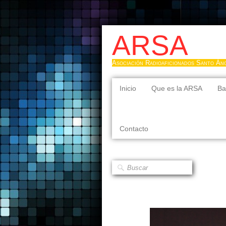
ARSA
Asociación Radioaficionados Santo Án
Inicio
Que es la ARSA
Ba
Contacto