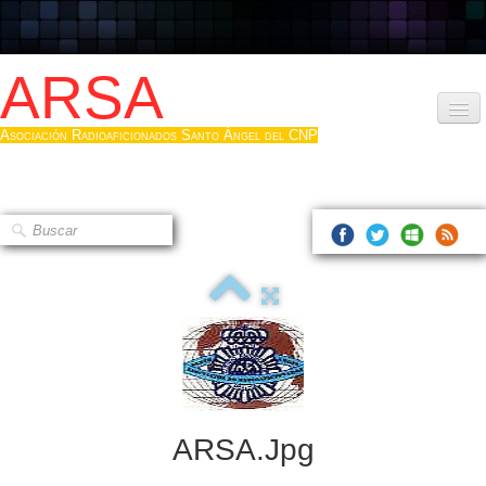
ARSA
Asociación Radioaficionados Santo Ángel del CNP
Inicio
Que es la ARSA
Bases diploma
Hacerse socio
Log diploma en Pdf
Fotos
▼
ARSA.jpg
Sistemas Digitales